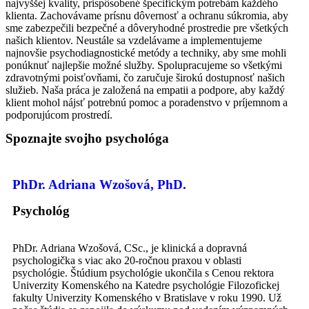
najvyššej kvality, prispôsobené špecifickým potrebám každého
klienta. Zachovávame prísnu dôvernosť a ochranu súkromia, aby
sme zabezpečili bezpečné a dôveryhodné prostredie pre všetkých
našich klientov. Neustále sa vzdelávame a implementujeme
najnovšie psychodiagnostické metódy a techniky, aby sme mohli
ponúknuť najlepšie možné služby. Spolupracujeme so všetkými
zdravotnými poisťovňami, čo zaručuje širokú dostupnosť našich
služieb. Naša práca je založená na empatii a podpore, aby každý
klient mohol nájsť potrebnú pomoc a poradenstvo v príjemnom a
podporujúcom prostredí.
Spoznajte svojho psychológa
PhDr. Adriana Wzošová, PhD.
Psychológ
PhDr. Adriana Wzošová, CSc., je klinická a dopravná
psychologička s viac ako 20-ročnou praxou v oblasti
psychológie. Štúdium psychológie ukončila s Cenou rektora
Univerzity Komenského na Katedre psychológie Filozofickej
fakulty Univerzity Komenského v Bratislave v roku 1990. Už