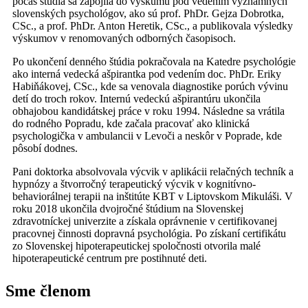
počas štúdia sa zapojila do výskumu pod vedením významných
slovenských psychológov, ako sú prof. PhDr. Gejza Dobrotka,
CSc., a prof. PhDr. Anton Heretik, CSc., a publikovala výsledky
výskumov v renomovaných odborných časopisoch.
Po ukončení denného štúdia pokračovala na Katedre psychológie
ako interná vedecká ašpirantka pod vedením doc. PhDr. Eriky
Habiňákovej, CSc., kde sa venovala diagnostike porúch vývinu
detí do troch rokov. Internú vedeckú ašpirantúru ukončila
obhajobou kandidátskej práce v roku 1994. Následne sa vrátila
do rodného Popradu, kde začala pracovať ako klinická
psychologička v ambulancii v Levoči a neskôr v Poprade, kde
pôsobí dodnes.
Pani doktorka absolvovala výcvik v aplikácii relačných techník a
hypnózy a štvorročný terapeutický výcvik v kognitívno-
behaviorálnej terapii na inštitúte KBT v Liptovskom Mikuláši. V
roku 2018 ukončila dvojročné štúdium na Slovenskej
zdravotníckej univerzite a získala oprávnenie v certifikovanej
pracovnej činnosti dopravná psychológia. Po získaní certifikátu
zo Slovenskej hipoterapeutickej spoločnosti otvorila malé
hipoterapeutické centrum pre postihnuté deti.
Sme členom