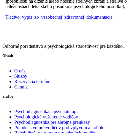
spôsobilosti na držanie alebo nosenie strelných zbraní a streliva o
náležitostiach lekárskeho posudku a psychologického posudku).
Tlacivo_vypis_zo_vseobecnej_zdravotnej_dokumentacie
Odborné poradenstvo a psychologická starostlivosť pre každého.
Obsah
O nás
Služby
Rezervácia termínu
Cenník
Služby
Psychodiagnostika a psychoterapia
Psychologické vyšetrenie vodičov
Psychodiagnostika pre zbrojné preukazy
Poradenstvo pre vodičov pod vplyvom alkoholu
Rehabilitačný program pre mladých vodičov