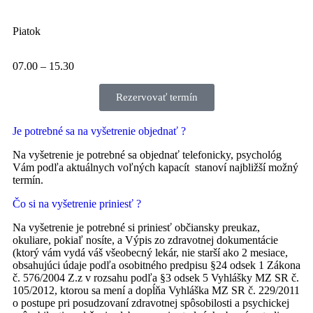
Piatok
07.00 – 15.30
Rezervovať termín
Je potrebné sa na vyšetrenie objednať ?
Na vyšetrenie je potrebné sa objednať telefonicky, psychológ
Vám podľa aktuálnych voľných kapacít stanoví najbližší možný
termín.
Čo si na vyšetrenie priniesť ?
Na vyšetrenie je potrebné si priniesť občiansky preukaz,
okuliare, pokiaľ nosíte, a Výpis zo zdravotnej dokumentácie
(ktorý vám vydá váš všeobecný lekár, nie starší ako 2 mesiace,
obsahujúci údaje podľa osobitného predpisu §24 odsek 1 Zákona
č. 576/2004 Z.z v rozsahu podľa §3 odsek 5 Vyhlášky MZ SR č.
105/2012, ktorou sa mení a dopĺňa Vyhláška MZ SR č. 229/2011
o postupe pri posudzovaní zdravotnej spôsobilosti a psychickej