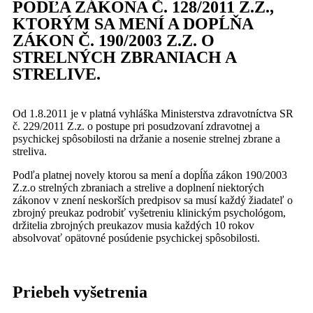
PODĽA ZÁKONA Č. 128/2011 Z.Z.,
KTORÝM SA MENÍ A DOPĹŇA
ZÁKON Č. 190/2003 Z.Z. O
STRELNÝCH ZBRANIACH A
STRELIVE.
Od 1.8.2011 je v platná vyhláška Ministerstva zdravotníctva SR
č. 229/2011 Z.z. o postupe pri posudzovaní zdravotnej a
psychickej spôsobilosti na držanie a nosenie strelnej zbrane a
streliva.
Podľa platnej novely ktorou sa mení a dopĺňa zákon 190/2003
Z.z.o strelných zbraniach a strelive a doplnení niektorých
zákonov v znení neskorších predpisov sa musí každý žiadateľ o
zbrojný preukaz podrobiť vyšetreniu klinickým psychológom,
držitelia zbrojných preukazov musia každých 10 rokov
absolvovať opätovné posúdenie psychickej spôsobilosti.
Priebeh vyšetrenia