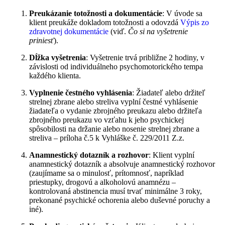
Preukázanie totožnosti a dokumentácie
: V úvode sa
klient preukáže dokladom totožnosti a odovzdá
Výpis zo
zdravotnej dokumentácie
(viď.
Čo si na vyšetrenie
priniesť
).
Dĺžka vyšetrenia
: Vyšetrenie trvá približne 2 hodiny, v
závislosti od individuálneho psychomotorického tempa
každého klienta.
Vyplnenie čestného vyhlásenia
: Žiadateľ alebo držiteľ
strelnej zbrane alebo streliva vyplní čestné vyhlásenie
žiadateľa o vydanie zbrojného preukazu alebo držiteľa
zbrojného preukazu vo vzťahu k jeho psychickej
spôsobilosti na držanie alebo nosenie strelnej zbrane a
streliva – príloha č.5 k Vyhláške č. 229/2011 Z.z.
Anamnestický dotazník a rozhovor
: Klient vyplní
anamnestický dotazník a absolvuje anamnestický rozhovor
(zaujímame sa o minulosť, prítomnosť, napríklad
priestupky, drogovú a alkoholovú anamnézu –
kontrolovaná abstinencia musí trvať minimálne 3 roky,
prekonané psychické ochorenia alebo duševné poruchy a
iné).