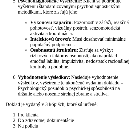
Psychodiagnostické vyšetrenie
: Klient sa podrobuje
vyšetreniu štandardizovanými psychodiagnostickými
metodikami, ktoré zisťujú jeho:
Výkonovú kapacitu
: Pozornosť v záťaži, reakčná
pohotovosť, vizuálny postreh, senzomotorická
aktivita a koordinácia.
Intelektovú úroveň
: Musí dosahovať minimálne
populačný podpriemer.
Osobnostnú štruktúru
: Zisťuje sa výskyt
rizikových faktorov osobnosti, ako napríklad
emočná labilita, impulzivita, nedostatok racionálnej
kontroly a podobne.
Vyhodnotenie výsledkov
: Nasleduje vyhodnotenie
výsledkov, vyšetrenie je ukončené vydaním dokladu –
Psychologický posudok o psychickej spôsobilosti na
držanie alebo nosenie strelnej zbrane a streliva.
Doklad je vydaný v 3 kópiách, ktoré sú určené:
Pre klienta
Do zdravotnej dokumentácie
Na políciu